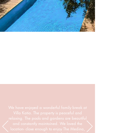
We have enjoyed a wonderful family break at
Villa Katia. The property is peaceful and
relaxing. The pools and gardens are beautiful
and constantly maintained. We loved the
location- close enough to enjoy The Medina,