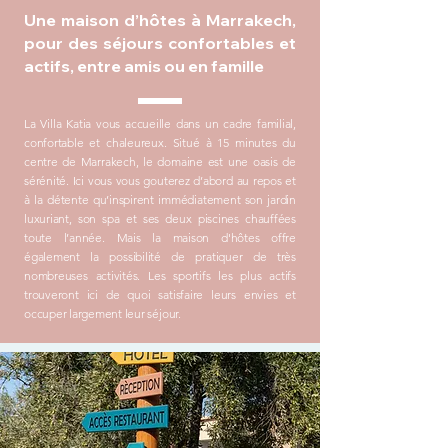
Une maison d’hôtes à Marrakech,
pour des séjours confortables et
actifs, entre amis ou en famille
La Villa Katia vous accueille dans un cadre familial,
confortable et chaleureux. Situé à 15 minutes du
centre de Marrakech, le domaine est une oasis de
sérénité. Ici vous vous gouterez d’abord au repos et
à la détente qu’inspirent immédiatement son jardin
luxuriant, son spa et ses deux piscines chauffées
toute l’année. Mais la maison d'hôtes offre
également la possibilité de pratiquer de très
nombreuses activités. Les sportifs les plus actifs
trouveront ici de quoi satisfaire leurs envies et
occuper largement leur séjour.