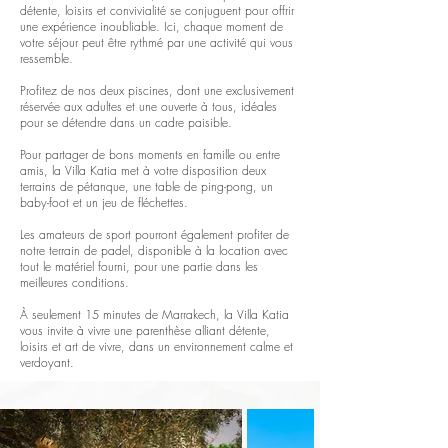
détente, loisirs et convivialité se conjuguent pour offrir
une expérience inoubliable. Ici, chaque moment de
votre séjour peut être rythmé par une activité qui vous
ressemble.
Profitez de nos deux piscines, dont une exclusivement
réservée aux adultes et une ouverte à tous, idéales
pour se détendre dans un cadre paisible.
Pour partager de bons moments en famille ou entre
amis, la Villa Katia met à votre disposition deux
terrains de pétanque, une table de ping-pong, un
baby-foot et un jeu de fléchettes.
Les amateurs de sport pourront également profiter de
notre terrain de padel, disponible à la location avec
tout le matériel fourni, pour une partie dans les
meilleures conditions.
À seulement 15 minutes de Marrakech, la Villa Katia
vous invite à vivre une parenthèse alliant détente,
loisirs et art de vivre, dans un environnement calme et
verdoyant.