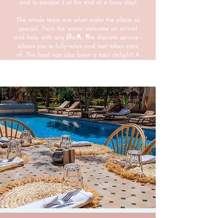
and to escape it at the end of a busy day!
The whole team are what make the place so
special. From the warm welcome on arrival
and help with any plans. The discrete service -
allows you to fully relax and feel taken care
of. The food has also been a total delight! A
varied menu, every dish has exceeded our
expectations.
Would fully recommend a stay here for an
adults escape or family holiday.
We will return!
Sally Lewis